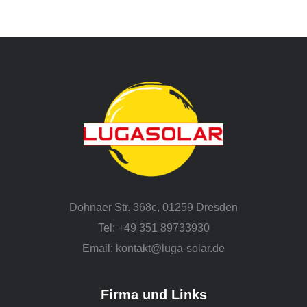
Dohnaer Str. 368c, 01259 Dresden
Tel: +49 351 89733930
Email: kontakt@luga-solar.de
Firma und Links